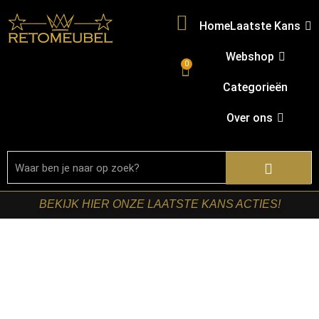
Home
Laatste Kans
Webshop
0
Categorieën
Over ons
BEKIJK HIER ONZE LAATSTE KANS ACTIES!
Home
/
Shop
/
Kasten
/
TV-meubels
/ Starfurn – Tv
meubel Excellent Zwart Mangohout 120 cm