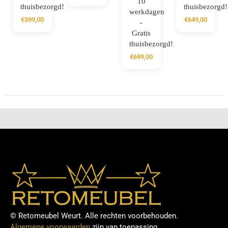
10
thuisbezorgd!
thuisbezorgd!
werkdagen
€
399,00
€
649,00
-
Gratis
thuisbezorgd!
€
699,00
© Retomeubel Weurt. Alle rechten voorbehouden.
Algemene voorwaarden
zijn van toepassing.