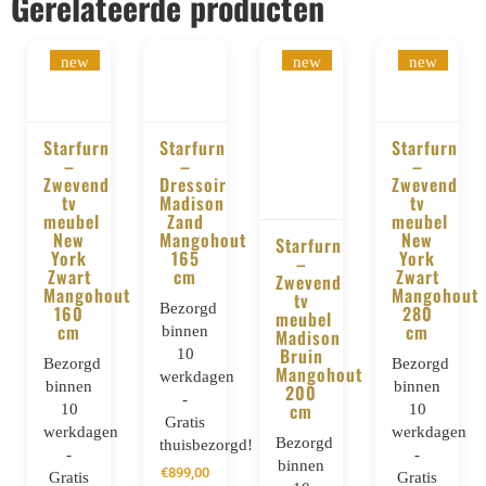
Gerelateerde producten
new
new
new
Starfurn
Starfurn
Starfurn
–
–
–
BESTELLEN
BESTELLEN
BESTELLE
Zwevend
Dressoir
Zwevend
tv
Madison
tv
meubel
Zand
meubel
New
Mangohout
New
Starfurn
York
165
York
–
Zwart
cm
Zwart
BESTELLEN
Zwevend
Mangohout
Mangohout
tv
Bezorgd
160
280
meubel
cm
cm
binnen
Madison
Bruin
10
Bezorgd
Bezorgd
Mangohout
werkdagen
binnen
binnen
200
-
cm
10
10
Gratis
werkdagen
werkdagen
Bezorgd
thuisbezorgd!
-
-
binnen
€
899,00
Gratis
Gratis