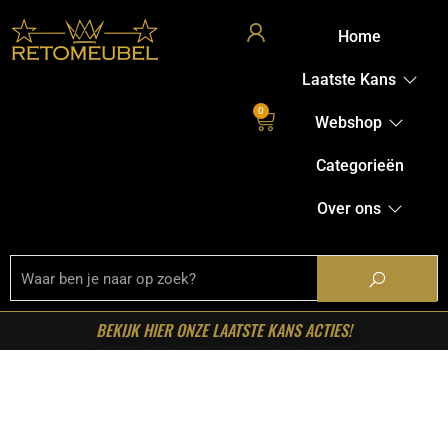
Home
Laatste Kans
0
Webshop
Categorieën
Over ons
BEKIJK HIER ONZE LAATSTE KANS ACTIES!
Home
/
Shop
/
Kasten
/
TV-meubels
/ Starfurn – Tv meubel
Excellent Zand Mangohout 120 cm