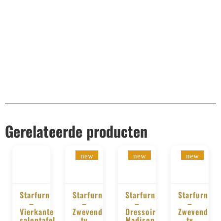
Remco Verhoeven
Gerelateerde producten
new
new
new
Starfurn
Starfurn
Starfurn
Starfurn
–
–
–
–
BESTELLEN
BESTELLEN
BESTELLEN
BESTELLE
Vierkante
Zwevend
Dressoir
Zwevend
salontafel
tv
Madison
tv