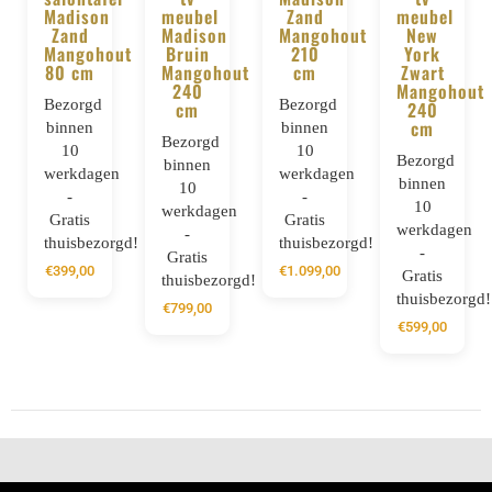
Madison
meubel
Zand
meubel
Zand
Madison
Mangohout
New
Mangohout
Bruin
210
York
80 cm
Mangohout
cm
Zwart
240
Mangohout
Bezorgd
Bezorgd
cm
240
cm
binnen
binnen
Bezorgd
10
10
Bezorgd
binnen
werkdagen
werkdagen
binnen
10
-
-
10
werkdagen
Gratis
Gratis
werkdagen
-
thuisbezorgd!
thuisbezorgd!
-
Gratis
€
399,00
€
1.099,00
Gratis
thuisbezorgd!
thuisbezorgd!
€
799,00
€
599,00