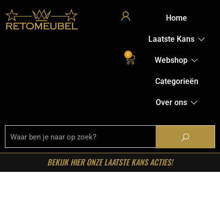
Home
Laatste Kans
0
Webshop
Categorieën
Over ons
BEKIJK HIER ONZE LAATSTE KANS ACTIES!
Home
/
Shop
/
Kasten
/
TV-meubels
/ Starfurn – Tv meubel
Excellent Bruin Mangohout 280 cm