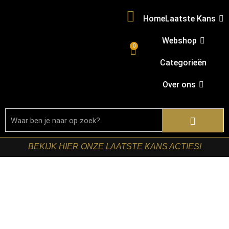
Home
Laatste Kans
Webshop
0
Categorieën
Over ons
BEKIJK HIER ONZE LAATSTE KANS ACTIES!
Home
/
Shop
/
Kasten
/
TV-meubels
/ Starfurn – Tv
meubel Dallas Bruin Mangohout 210 cm