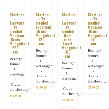
Starfurn
Starfurn
Starfurn
Starfurn
–
– Tv
–
– Tv
BESTELLEN
BESTELLEN
BESTELLEN
BESTELLE
Zwevend
meubel
Zwevend
meubel
tv
Excellent
tv
Madison
meubel
Bruin
meubel
Bruin
Madison
Mangohout
New
Mangohout
Bruin
120
York
210
Mangohout
cm
Zwart
cm
280
Mangohout
Bezorgd
Bezorgd
cm
160
cm
binnen
binnen
Bezorgd
10
10
Bezorgd
binnen
werkdagen
werkdagen
binnen
10
-
-
10
werkdagen
Gratis
Gratis
werkdagen
-
thuisbezorgd!
thuisbezorgd!
-
Gratis
€
499,00
€
749,00
Gratis
thuisbezorgd!
thuisbezorgd!
€
899,00
€
399,00