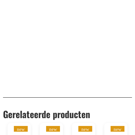
Bekend van TikTok
10.000+ volgers
Remco Verhoeven
Gerelateerde producten
new
new
new
new