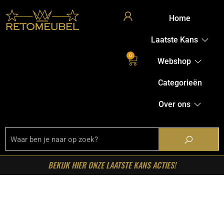
Home
Laatste Kans
0
Webshop
Categorieën
Over ons
BEKIJK HIER ONZE LAATSTE KANS ACTIES!
Home
/
Shop
/
Kasten
/
TV-meubels
/ Starfurn – Tv meubel
Boaz Zwart Mangohout 100 cm