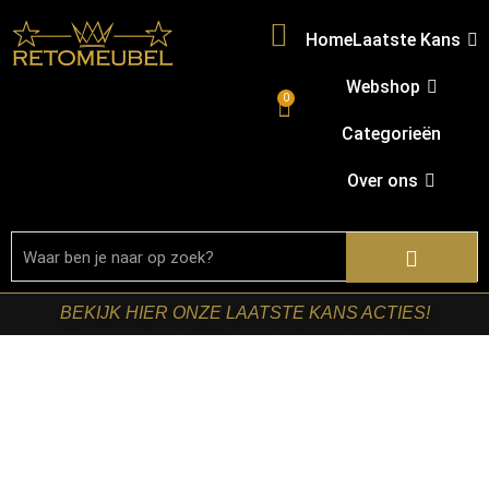
Home
Laatste Kans
Webshop
0
Categorieën
Over ons
BEKIJK HIER ONZE LAATSTE KANS ACTIES!
Home
/
Shop
/
Kasten
/
Kabinet
/ Starfurn – Kabinet kast
Solana Taupe Mangohout 115 cm