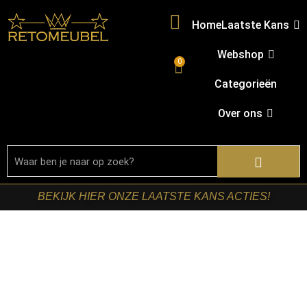
Home
Laatste Kans
Webshop
0
Categorieën
Over ons
BEKIJK HIER ONZE LAATSTE KANS ACTIES!
Home
/
Shop
/
Kasten
/
Dressoirs
/ Starfurn – Dressoir
Dallas Bruin Mangohout 100 cm