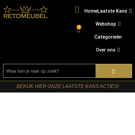
Home
Laatste Kans
Webshop
0
Categorieën
Over ons
BEKIJK HIER ONZE LAATSTE KANS ACTIES!
Home
/
Shop
/
Kasten
/
Dressoirs
/ Starfurn – Dressoir
Brussel Zwart Mangohout 200 cm