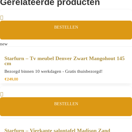
Gerelateerde producten
BESTELLEN
new
Starfurn – Tv meubel Denver Zwart Mangohout 145
cm
Bezorgd binnen 10 werkdagen - Gratis thuisbezorgd!
€
249,00
BESTELLEN
Starfurn – Vierkante salontafel Madison Zand