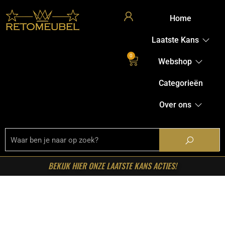
Home
Laatste Kans
0
Webshop
Categorieën
Over ons
BEKIJK HIER ONZE LAATSTE KANS ACTIES!
Home
/
Shop
/
Fauteuils
/ LABEL51- Fauteuil Nox – Beige
– Chenille – One Size