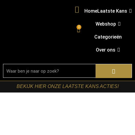
Home
Laatste Kans
Webshop
0
Categorieën
Over ons
BEKIJK HIER ONZE LAATSTE KANS ACTIES!
Home
/
Shop
/
Bartafel
onderstellen
/
Nachtkastjes
/ RetoMeubel – Nachtkastje
Ovalo zwevend 1L