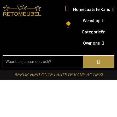
Home
Laatste Kans
Webshop
0
Categorieën
Over ons
BEKIJK HIER ONZE LAATSTE KANS ACTIES!
Home
/
Shop
/
Bartafel
onderstellen
/
Kapstokken
/ RetoMeubel – Kapstok Terra
2x7H