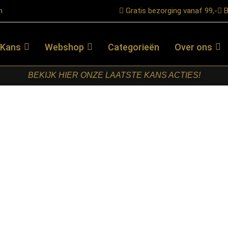
n
Gratis bezorging vanaf 99,-
B
 Kans
Webshop
Categorieën
Over ons
BEKIJK HIER ONZE LAATSTE KANS ACTIES!
 Kapstok Air Solid 6H
RETOMEUBEL
– KAPSTOK
AIR SOLID 6H
€
99,95