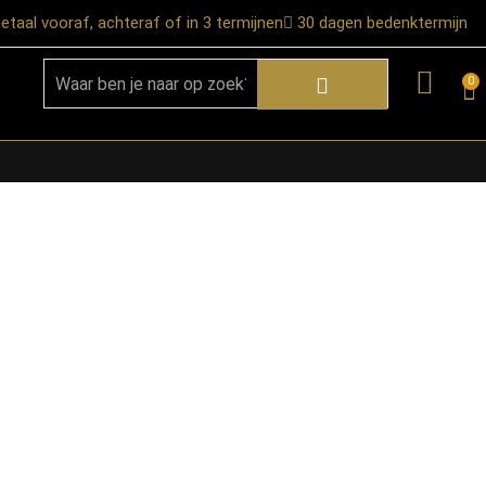
etaal vooraf, achteraf of in 3 termijnen
30 dagen bedenktermijn
0
★ Snelle bezorgservice door heel
Nederland
★ Verzendkosten: €12,95 – gratis
vanaf €99,-
★ Retourneren mogelijk binnen 30
dagen na ontvangst
★ Bezorging uitsluitend tot de
begane grond
★ Afhalen mogelijk in onze