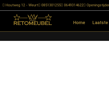
Houtweg 12 - Weurt
0851301255
0649314622
Openingstijde
Home
Laatste
Home
/
Shop
/
Bartafel onderstellen
/
Kapstokken
/ RetoMeubel –