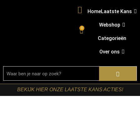
Home
Laatste Kans
Webshop
0
Categorieën
Over ons
BEKIJK HIER ONZE LAATSTE KANS ACTIES!
Home
/
Shop
/
Bartafel
onderstellen
/
Garderobemeubelen
/ RetoMeubel –
Garderobebank Luno 70