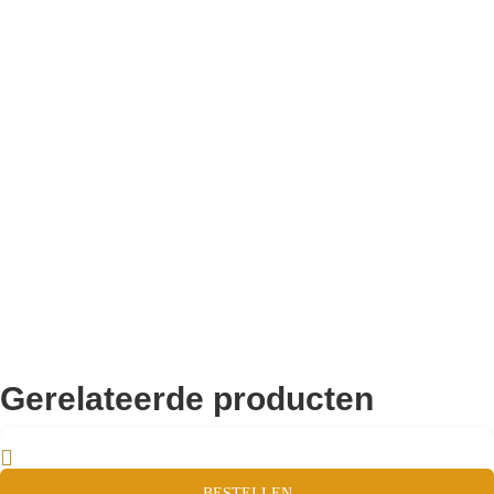
Bekend van TikTok
10.000+ volgers
Remco Verhoeven
Gerelateerde producten
BESTELLEN