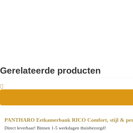
n.v.t.
Hauteur accoudoir (in m):
Nee
Armlehne:
n.v.t.
Armlehnenhöhe (in m):
Gerelateerde producten
PANTHARO Eetkamerbank RICO Comfort, stijl & per
Direct leverbaar! Binnen 1-5 werkdagen thuisbezorgd!