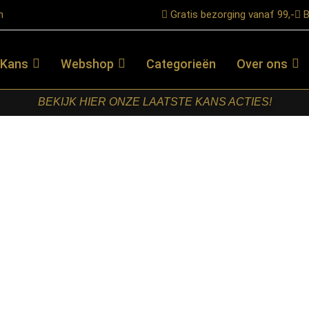
n
Gratis bezorging vanaf 99,-
B
 Kans
Webshop
Categorieën
Over ons
BEKIJK HIER ONZE LAATSTE KANS ACTIES!
bel – Eetkamerbank Raster
RETOMEUBEL
–
EETKAMERBANK
RASTER
€
599,00