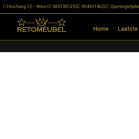
Houtweg 12 - Weurt
0851301255
0649314622
Openingstijde
Home
Laatste
Home
/
Shop
/
Bartafel onderstellen
/
Eetkamerbanken
/ RetoMeu