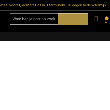
etaal vooraf, achteraf of in 3 termijnen
30 dagen bedenktermijn
0
★ Snelle bezorgservice door heel
Nederland
★ Verzendkosten: €12,95 – gratis
vanaf €99,-
★ Retourneren mogelijk binnen 30
dagen na ontvangst
★ Bezorging uitsluitend tot de
begane grond
★ Afhalen mogelijk in onze