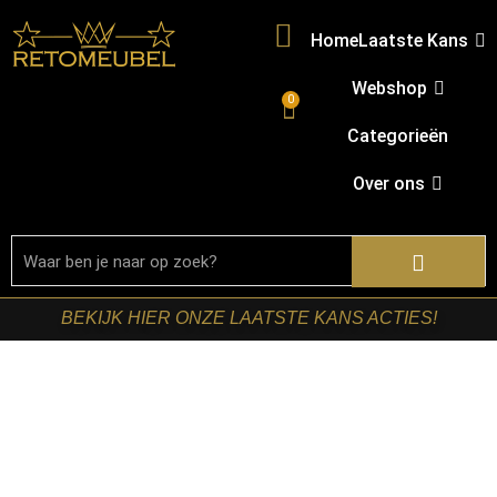
Home
Laatste Kans
Webshop
0
Categorieën
Over ons
BEKIJK HIER ONZE LAATSTE KANS ACTIES!
Home
/
Shop
/
Bartafel
onderstellen
/
Bloemenzuilen
/ RetoMeubel – Bloemenzuil
Raft 70