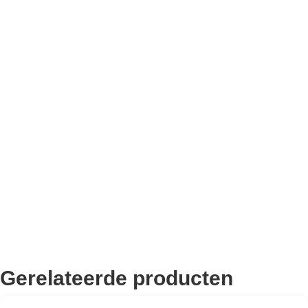
Bekend van TikTok
10.000+ volgers
Remco Verhoeven
Gerelateerde producten