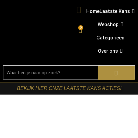
Home
Laatste Kans
Webshop
0
Categorieën
Over ons
BEKIJK HIER ONZE LAATSTE KANS ACTIES!
Home
/
Shop
/
Bartafel
onderstellen
/
Barstoelen
/ RetoMeubel – Barstoel Wooden
Seat VPE4