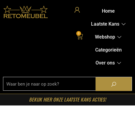
Home
Laatste Kans
0
Webshop
Categorieën
Over ons
BEKIJK HIER ONZE LAATSTE KANS ACTIES!
Home
/
Shop
/
Banken
/
Hoekbanken
/ LABEL51-
Hoekbank Valero – Naturel – Chenille – Links Voorstaand