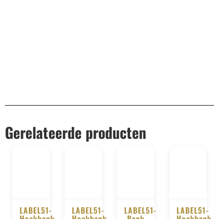
Remco Verhoeven
Gerelateerde producten
LABEL51-
LABEL51-
LABEL51-
LABEL51-
Hoekbank
Hoekbank
Bank
Hoekbank