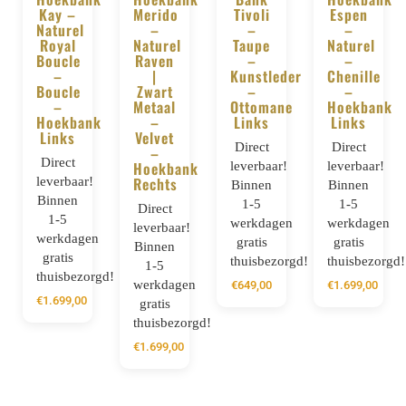
BESTELLEN
BESTELLEN
BESTELLEN
BESTELLE
Kay –
Merido
Tivoli
Espen
Naturel
–
–
–
Royal
Naturel
Taupe
Naturel
Boucle
Raven
–
–
–
|
Kunstleder
Chenille
Boucle
Zwart
–
–
–
Metaal
Ottomane
Hoekbank
Hoekbank
–
Links
Links
Links
Velvet
Direct
Direct
–
Direct
Hoekbank
leverbaar!
leverbaar!
Rechts
leverbaar!
Binnen
Binnen
Binnen
1-5
1-5
Direct
1-5
werkdagen
werkdagen
leverbaar!
werkdagen
gratis
gratis
Binnen
gratis
thuisbezorgd!
thuisbezorgd!
1-5
thuisbezorgd!
werkdagen
€
649,00
€
1.699,00
€
1.699,00
gratis
thuisbezorgd!
€
1.699,00