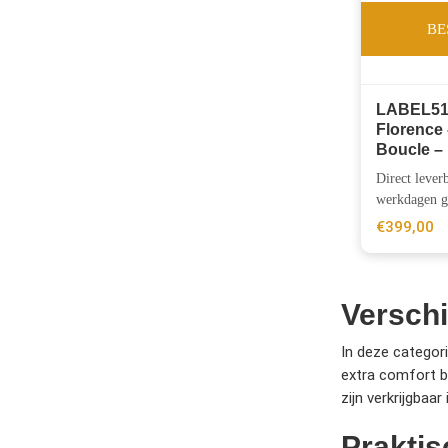
BE
LABEL51
Florence 
Boucle –
Direct lever
werkdagen gr
€
399,00
Verschi
In deze categor
extra comfort bi
zijn verkrijgbaa
Praktis