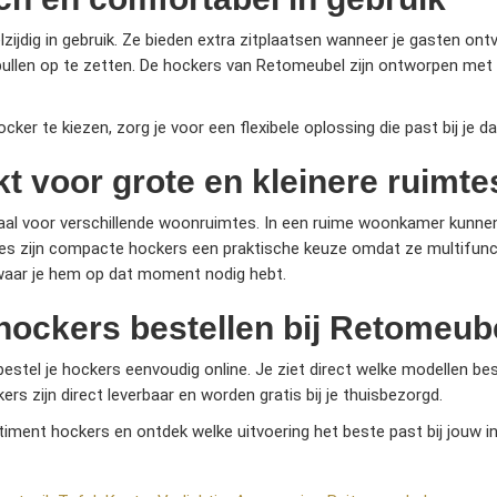
lzijdig in gebruik. Ze bieden extra zitplaatsen wanneer je gasten o
ullen op te zetten. De hockers van Retomeubel zijn ontworpen met aa
cker te kiezen, zorg je voor een flexibele oplossing die past bij je dag
t voor grote en kleinere ruimte
eaal voor verschillende woonruimtes. In een ruime woonkamer kunnen
mtes zijn compacte hockers een praktische keuze omdat ze multifunct
waar je hem op dat moment nodig hebt.
hockers bestellen bij Retomeub
estel je hockers eenvoudig online. Je ziet direct welke modellen bes
ers zijn direct leverbaar en worden gratis bij je thuisbezorgd.
rtiment hockers en ontdek welke uitvoering het beste past bij jouw i