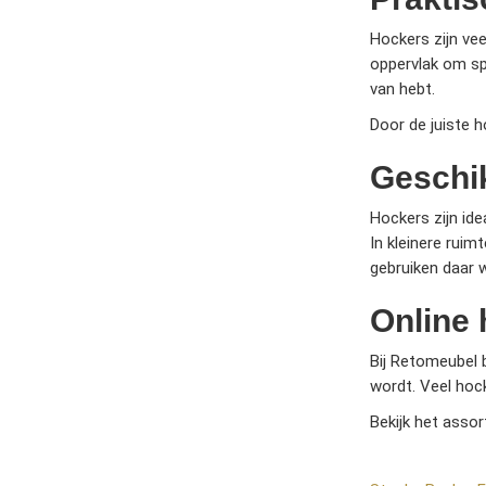
Hockers zijn vee
oppervlak om sp
van hebt.
Door de juiste ho
Geschik
Hockers zijn id
In kleinere rui
gebruiken daar 
Online 
Bij Retomeubel b
wordt. Veel hock
Bekijk het asso