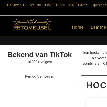
Houtweg 12 - Weurt
0851301255
0649314622
Openingst
Home
Laatste
Een hocker is 
Bekend van TikTok
als voete
10.000+ volgers
combineren. Of 
Remco Verhoeven
HOC