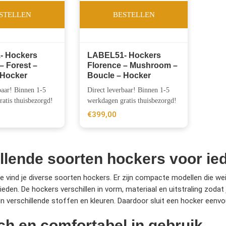
STELLEN
BESTELLEN
- Hockers
LABEL51- Hockers
– Forest –
Florence – Mushroom –
 Hocker
Boucle – Hocker
baar! Binnen 1-5
Direct leverbaar! Binnen 1-5
atis thuisbezorgd!
werkdagen gratis thuisbezorgd!
€
399,00
llende soorten hockers voor ie
ie vind je diverse soorten hockers. Er zijn compacte modellen die w
eden. De hockers verschillen in vorm, materiaal en uitstraling zodat 
r in verschillende stoffen en kleuren. Daardoor sluit een hocker eenv
ch en comfortabel in gebruik