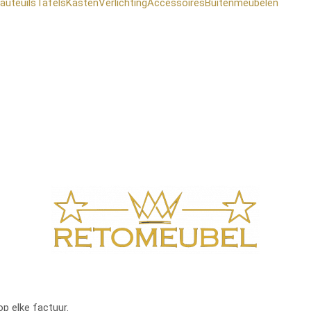
auteuils
Tafels
Kasten
Verlichting
Accessoires
Buitenmeubelen
op elke factuur.