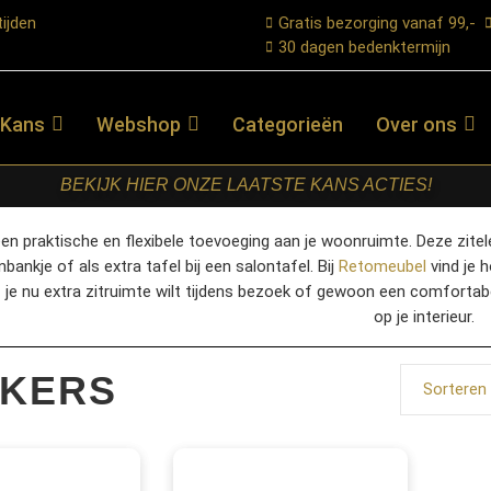
ijden
Gratis bezorging vanaf 99,-
30 dagen bedenktermijn
 Kans
Webshop
Categorieën
Over ons
BEKIJK HIER ONZE LAATSTE KANS ACTIES!
een praktische en flexibele toevoeging aan je woonruimte. Deze zitel
nbankje of als extra tafel bij een salontafel. Bij
Retomeubel
vind je h
je nu extra zitruimte wilt tijdens bezoek of gewoon een comfortabel
op je interieur.
KERS
Sorteren