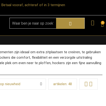
Betaal vooraf, achteraf of in 3 termijnen
0
ementen zijn ideaal om extra zitplaatsen te creëren, te gebruiken
ockers die comfort, flexibiliteit en een verzorgde uitstraling
e plek om even neer te ploffen, hockers zijn een fijne aanvulling
 op nieuwheid
artikelen:
48