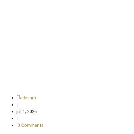
BLOG
Home
Meubels
De slimste manier om nieuwe meubels
te kiezen
adminrb
|
juli 1, 2026
|
0 Comments