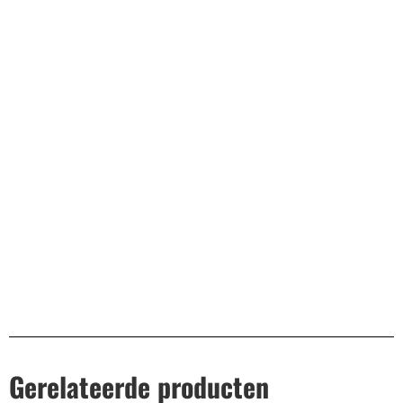
Bekend van TikTok
10.000+ volgers
Remco Verhoeven
Gerelateerde producten