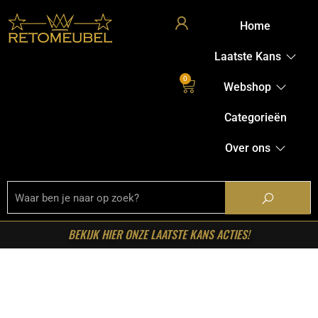
Home
Laatste Kans
0
Webshop
Categorieën
Over ons
BEKIJK HIER ONZE LAATSTE KANS ACTIES!
Home
/
Shop
/
Zitmeubelen
/
Fauteuils
/ Starfurn –
Relaxfauteuil Lazy Taupe