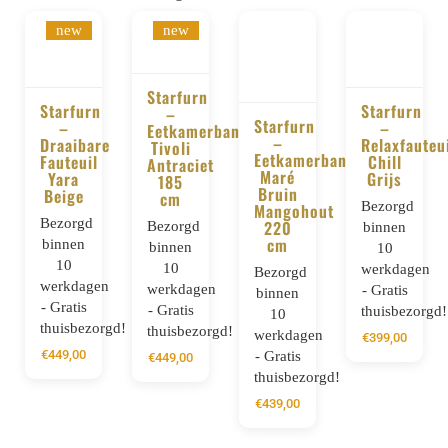
new
new
Starfurn
Starfurn
Starfurn
–
Starfurn
–
–
BESTELLEN
Eetkamerbank
BESTELLEN
–
BESTELLE
Draaibare
Relaxfauteu
Tivoli
BESTELLEN
Eetkamerbank
Fauteuil
Chill
Antraciet
Maré
Yara
Grijs
185
Bruin
Beige
cm
Bezorgd
Mangohout
Bezorgd
220
Bezorgd
binnen
cm
binnen
binnen
10
10
10
werkdagen
Bezorgd
werkdagen
werkdagen
- Gratis
binnen
- Gratis
- Gratis
thuisbezorgd!
10
thuisbezorgd!
thuisbezorgd!
werkdagen
€
399,00
€
449,00
- Gratis
€
449,00
thuisbezorgd!
€
439,00