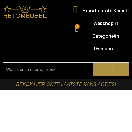
Home
Laatste Kans
Webshop
0
Categorieën
Over ons
BEKIJK HIER ONZE LAATSTE KANS ACTIES!
Home
/
Shop
/
Zitmeubelen
/
Eetkamerbanken
/ Starfurn –
Eetkamerbank Tense Naturel Mangohout 280 cm