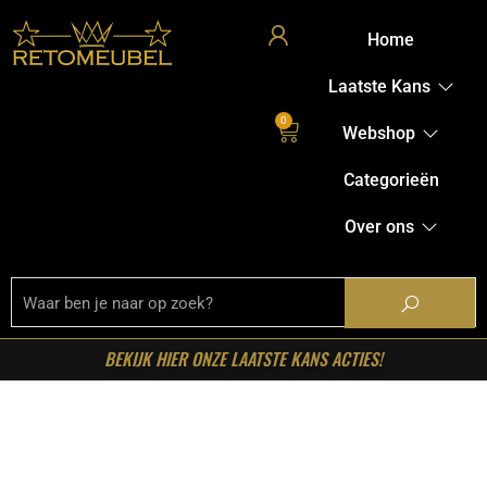
Home
Laatste Kans
0
Webshop
Categorieën
Over ons
BEKIJK HIER ONZE LAATSTE KANS ACTIES!
Home
/
Shop
/
Woonseries
/
Woonserie solana
taupe
/ Starfurn – Wandkast Solana Taupe Mangohout 115
cm