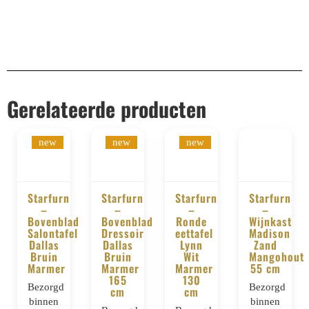
Gerelateerde producten
new
new
new
Starfurn
Starfurn
Starfurn
Starfurn
–
–
–
–
BESTELLEN
BESTELLEN
BESTELLEN
BESTELLE
Bovenblad
Bovenblad
Ronde
Wijnkast
Salontafel
Dressoir
eettafel
Madison
Dallas
Dallas
Lynn
Zand
Bruin
Bruin
Wit
Mangohout
Marmer
Marmer
Marmer
55 cm
165
130
Bezorgd
Bezorgd
cm
cm
binnen
binnen