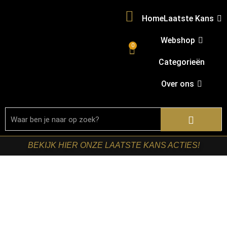
Home
Laatste Kans
Webshop
0
Categorieën
Over ons
BEKIJK HIER ONZE LAATSTE KANS ACTIES!
Home
/
Shop
/
Woonseries
/
Woonserie madison
bruin
/ Starfurn – Onderstel Madison Zand 165 cm