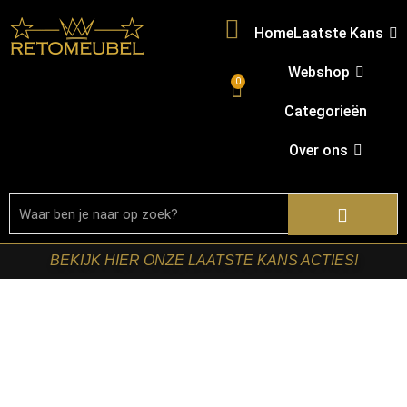
Home
Laatste Kans
Webshop
0
Categorieën
Over ons
BEKIJK HIER ONZE LAATSTE KANS ACTIES!
Home
/
Shop
/
Woonseries
/
Woonserie dallas
bruin
/ Starfurn – Bovenblad Salontafel Dallas Bruin Marmer