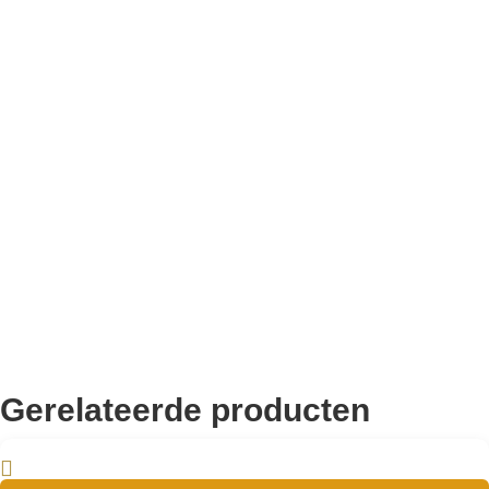
Bekend van TikTok
10.000+ volgers
Remco Verhoeven
Gerelateerde producten