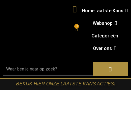
Home
Laatste Kans
Webshop
0
Categorieën
Over ons
BEKIJK HIER ONZE LAATSTE KANS ACTIES!
Welkom in onze shop!
Ben je op zoek naar nieuwe meubels? Bij
Retomeubel vind je een uitgebreid assortiment