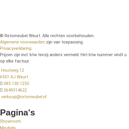
levering staat je nieuwe meubelstuk binnen de
kortste keren bij jou thuis klaar om van te genieten.
© Retomeubel Weurt. Alle rechten voorbehouden.
Algemene voorwaarden
zijn van toepassing.
Privacyverklaring
.
Prijzen zijn incl. btw tenzij anders vermeld. Het btw nummer vindt u
op elke factuur.
Houtweg 12
6551 AJ Weurt
085 130 1255
0649314622
verkoop@retomeubel.nl
Pagina's
Showroom
Meubels