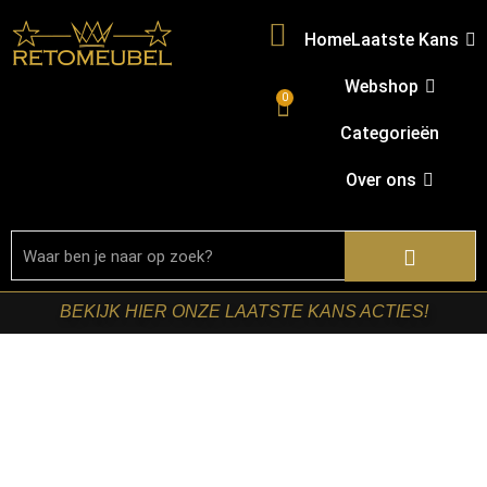
Home
Laatste Kans
Webshop
0
Categorieën
Over ons
BEKIJK HIER ONZE LAATSTE KANS ACTIES!
Home
/
Shop
/
Tv meubel series
/
Tv meubelserie
ambiance
/ Starfurn – Zwevend tv meubel Ambiance Bruin
Mangohout 120 cm