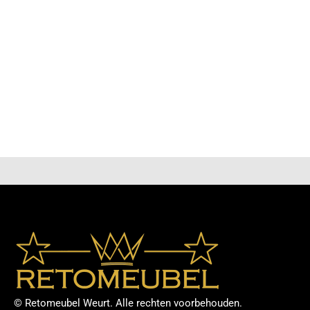
bestel je eenvoudig rechtstreeks via onze webshop,
zodat je thuis in alle rust kunt kiezen wat het beste
bij je past. Of je nu een modern, klassiek of landelijk
interieur hebt, je vindt bij ons betaalbare meubels
die jouw woonruimte compleet maken. Met
regelmatige nieuwe aanvullingen en scherpe
aanbiedingen blijft onze collectie altijd aantrekkelijk
en actueel. Dankzij onze gebruiksvriendelijke
bestelprocedure en snelle levering staat je nieuwe
meubelstuk binnen de kortste keren bij jou thuis
klaar om van te genieten.
© Retomeubel Weurt. Alle rechten voorbehouden.