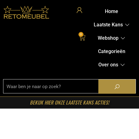
Home
Laatste Kans
0
Webshop
Categorieën
Over ons
BEKIJK HIER ONZE LAATSTE KANS ACTIES!
Welkom in onze shop!