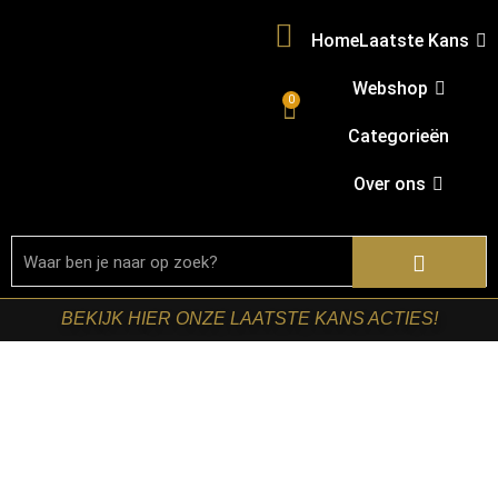
Home
Laatste Kans
Webshop
0
Categorieën
Over ons
BEKIJK HIER ONZE LAATSTE KANS ACTIES!
Home
/
Shop
/
Tafels
/
Sliders
/ Starfurn – Slider Zwart
Mangohout 53 cm