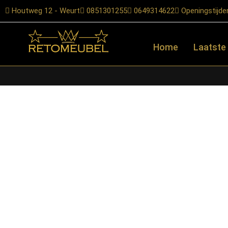
Houtweg 12 - Weurt
0851301255
0649314622
Openingstijde
Home
Laatste
Home
/
Shop
/
Tafels
/
Salontafels
/ Starfurn – Vierkante salon