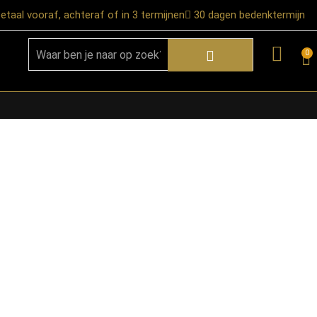
etaal vooraf, achteraf of in 3 termijnen
30 dagen bedenktermijn
0
★ Snelle bezorgservice door heel
Nederland
★ Verzendkosten: €12,95 – gratis
vanaf €99,-
★ Retourneren mogelijk binnen 30
dagen na ontvangst
★ Bezorging uitsluitend tot de
begane grond
★ Afhalen mogelijk in onze