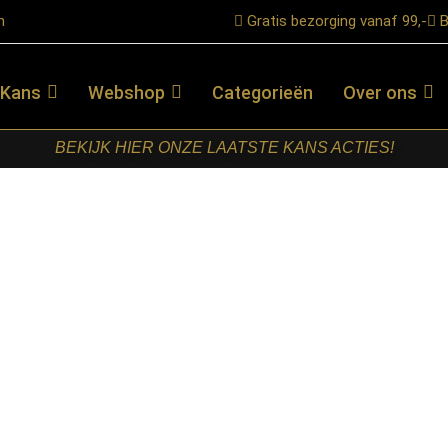
n
Gratis bezorging vanaf 99,-
B
 Kans
Webshop
Categorieën
Over ons
BEKIJK HIER ONZE LAATSTE KANS ACTIES!
tafel Madison Zwart Mangohout 80 cm
STARFURN –
VIERKANTE
SALONTAFEL
MADISON
ZWART
MANGOHOUT