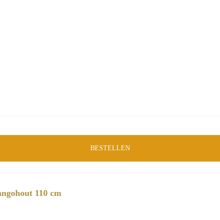
Tafels
Merk:
Starfurn
Product-ID:
55534
BESTELLEN
angohout 110 cm