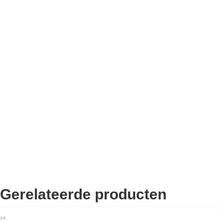
Bekend van TikTok
10.000+ volgers
Remco Verhoeven
Gerelateerde producten