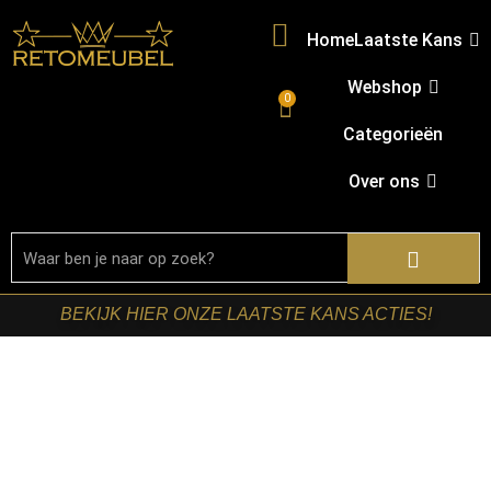
Home
Laatste Kans
Webshop
0
Categorieën
Over ons
BEKIJK HIER ONZE LAATSTE KANS ACTIES!
Home
/
Shop
/
Tafels
/
Salontafels
/ Starfurn – Salontafel
set Madison Bruin Mangohout 70 cm