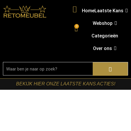
Home
Laatste Kans
Webshop
0
Categorieën
Over ons
BEKIJK HIER ONZE LAATSTE KANS ACTIES!
Home
/
Shop
/
Tafels
/
Salontafels
/ Starfurn – Salontafel
Rava Bruin Mangohout 125 cm