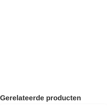
Bekend van TikTok
10.000+ volgers
Remco Verhoeven
Gerelateerde producten