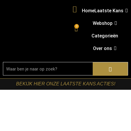
Home
Laatste Kans
Webshop
0
Categorieën
Over ons
BEKIJK HIER ONZE LAATSTE KANS ACTIES!
Home
/
Shop
/
Tafels
/
Salontafels
/ Starfurn – Salontafel
Noah Walnoot Mangohout 50 cm