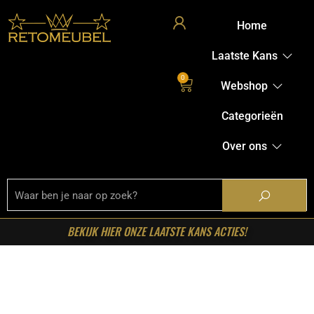
Home
Laatste Kans
0
Webshop
Categorieën
Over ons
BEKIJK HIER ONZE LAATSTE KANS ACTIES!
Home
/
Shop
/
Tafels
/
Salontafels
/ Starfurn – Salontafel
Milo Botticino marmer 80 cm