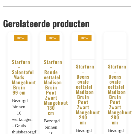
Gerelateerde producten
new
new
new
Starfurn
Starfurn
Starfurn
Starfurn
–
–
BESTELLEN
BESTELLEN
–
–
Salontafel
Ronde
BESTELLEN
BESTELLE
Deens
Deens
Mads
eettafel
ovale
ovale
Mangohout
Madison
eettafel
eettafel
Bruin
Bruin
Madison
Madison
99 cm
Poot
Bruin
Bruin
Zwart
Bezorgd
Poot
Poot
Mangohout
Zwart
Zwart
130
binnen
Mangohout
Mangohout
cm
10
240
280
werkdagen
Bezorgd
cm
cm
- Gratis
binnen
Bezorgd
Bezorgd
thuisbezorgd!
10