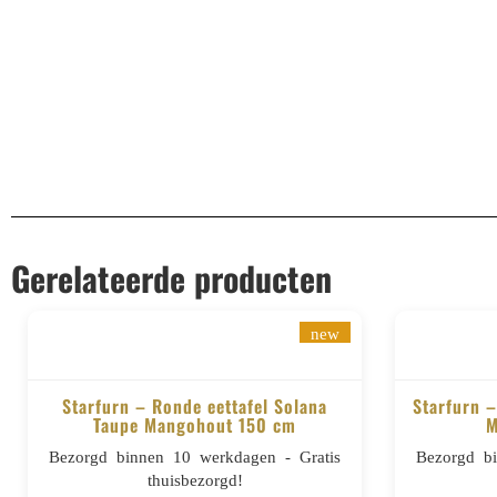
EAN
8721284601395
Gerelateerde producten
new
Starfurn – Ronde eettafel Solana
Starfurn –
Taupe Mangohout 150 cm
M
BESTELLEN
Bezorgd binnen 10 werkdagen - Gratis
Bezorgd b
thuisbezorgd!