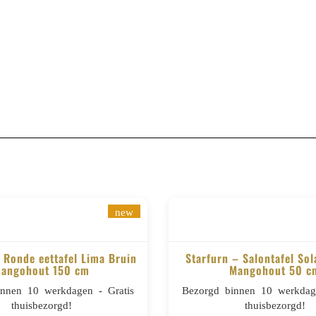
new
 Ronde eettafel Lima Bruin
Starfurn – Salontafel So
angohout 150 cm
Mangohout 50 c
BESTELLEN
BESTELLEN
innen 10 werkdagen - Gratis
Bezorgd binnen 10 werkdage
thuisbezorgd!
thuisbezorgd!