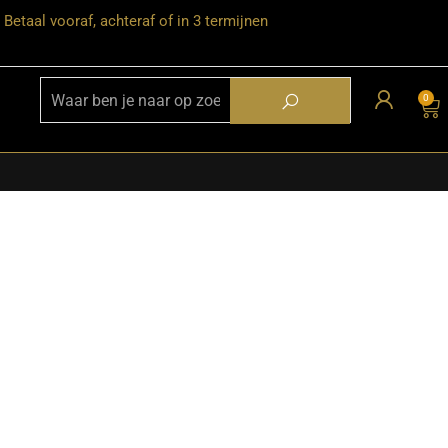
Betaal vooraf, achteraf of in 3 termijnen
0
★ Snelle bezorgservice door heel
Nederland
★ Verzendkosten: €12,95 – gratis
vanaf €99,-
★ Retourneren mogelijk binnen 30
dagen na ontvangst
★ Bezorging uitsluitend tot de
begane grond