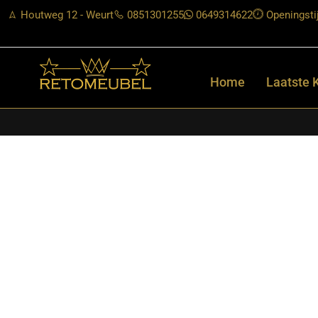
Houtweg 12 - Weurt
0851301255
0649314622
Openingsti
Home
Laatste 
Home
/
Shop
/
Tafels
/
Salontafels
/ Starfurn – Ronde salontafe