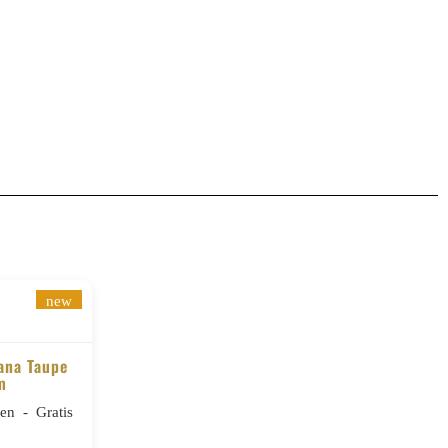
new
lana Taupe
m
n - Gratis