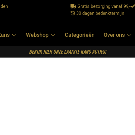
jden
Gratis bezorging vanaf 99,-
30 dagen bedenktermijn
Kans
Webshop
Categorieën
Over ons
BEKIJK HIER ONZE LAATSTE KANS ACTIES!
l Madison Naturel Mangohout 80 cm
STARFURN –
RONDE
SALONTAFEL
MADISON
NATUREL