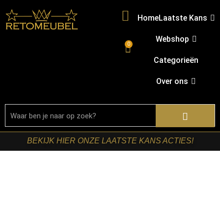
Home
Laatste Kans
Webshop
0
Categorieën
Over ons
BEKIJK HIER ONZE LAATSTE KANS ACTIES!
Home
/
Shop
/
Tafels
/
Salontafels
/ Starfurn – Ronde
salontafel Dakota Naturel Mangohout 80 cm