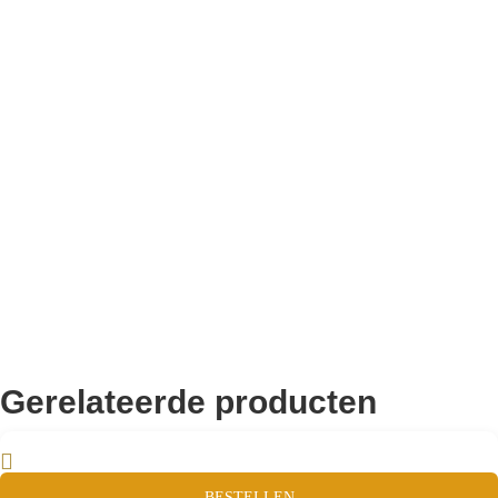
Bekend van TikTok
10.000+ volgers
Remco Verhoeven
Gerelateerde producten
BESTELLEN