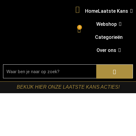
Home
Laatste Kans
Webshop
0
Categorieën
Over ons
BEKIJK HIER ONZE LAATSTE KANS ACTIES!
Home
/
Shop
/
Tafels
/
Salontafels
/ Starfurn – Bijzettafel
Milou Naturel Mangohout 60 cm