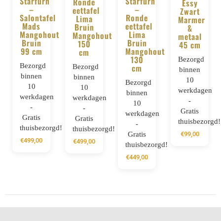
Starfurn
Starfurn
Ronde
Essy
–
–
eettafel
Zwart
BESTELLEN
BESTELLEN
Salontafel
Ronde
Lima
Marmer
Mads
eettafel
Bruin
&
Mangohout
Lima
Mangohout
metaal
Bruin
Bruin
150
45 cm
99 cm
Mangohout
cm
130
Bezorgd
Bezorgd
Bezorgd
cm
binnen
binnen
binnen
10
Bezorgd
10
10
werkdagen
binnen
werkdagen
werkdagen
-
10
-
-
Gratis
werkdagen
Gratis
Gratis
thuisbezorgd!
-
thuisbezorgd!
thuisbezorgd!
Gratis
€
99,00
€
499,00
€
499,00
thuisbezorgd!
€
449,00