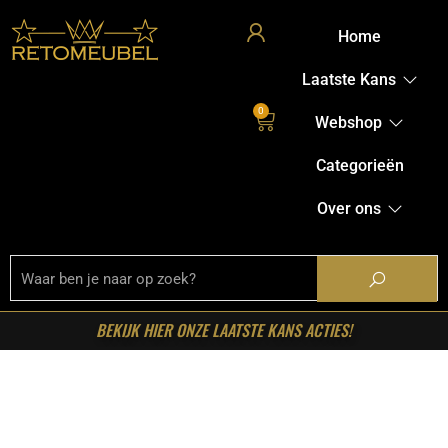
Home
Laatste Kans
0
Webshop
Categorieën
Over ons
BEKIJK HIER ONZE LAATSTE KANS ACTIES!
Home
/
Shop
/
Tafels
/
Salontafels
/ LABEL51- Salontafel
Oliva – Naturel – Eiken – 60 cm – Rond