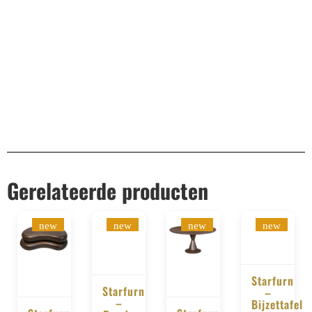
Remco Verhoeven
Gerelateerde producten
new
new
new
new
Starfurn
Starfurn
–
–
BESTELLE
Bijzettafel
BESTELLEN