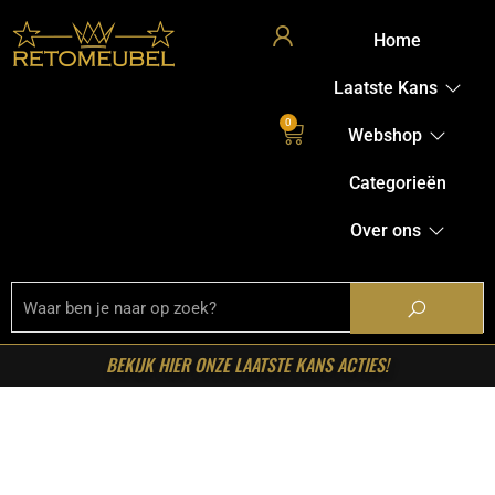
Home
Laatste Kans
0
Webshop
Categorieën
Over ons
BEKIJK HIER ONZE LAATSTE KANS ACTIES!
Welkom in onze shop!