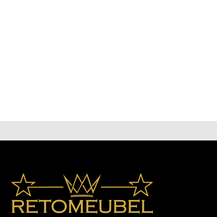
geselecteerd op kwaliteit en comfort. Alle meubels
bestel je eenvoudig rechtstreeks via onze webshop,
zodat je thuis in alle rust kunt kiezen wat het beste
bij je past. Of je nu een modern, klassiek of landelijk
interieur hebt, je vindt bij ons betaalbare meubels
die jouw woonruimte compleet maken. Met
regelmatige nieuwe aanvullingen en scherpe
aanbiedingen blijft onze collectie altijd aantrekkelijk
en actueel. Dankzij onze gebruiksvriendelijke
bestelprocedure en snelle levering staat je nieuwe
meubelstuk binnen de kortste keren bij jou thuis
klaar om van te genieten.