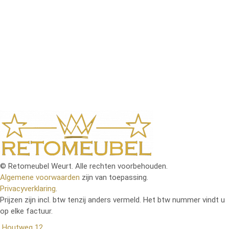
bij je past. Of je nu een modern, klassiek of landelijk
interieur hebt, je vindt bij ons betaalbare meubels die
jouw woonruimte compleet maken. Met regelmatige
nieuwe aanvullingen en scherpe aanbiedingen blijft
onze collectie altijd aantrekkelijk en actueel. Dankzij
onze gebruiksvriendelijke bestelprocedure en snelle
levering staat je nieuwe meubelstuk binnen de
kortste keren bij jou thuis klaar om van te genieten.
© Retomeubel Weurt. Alle rechten voorbehouden.
Algemene voorwaarden
zijn van toepassing.
Privacyverklaring
.
Prijzen zijn incl. btw tenzij anders vermeld. Het btw nummer vindt u
op elke factuur.
Houtweg 12