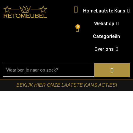
Home
Laatste Kans
Webshop
0
Categorieën
Over ons
BEKIJK HIER ONZE LAATSTE KANS ACTIES!
Welkom in onze shop!
Ben je op zoek naar nieuwe meubels? Bij
Retomeubel vind je een uitgebreid assortiment