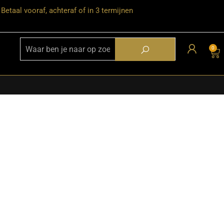
Betaal vooraf, achteraf of in 3 termijnen
0
assen in elk interieur. Of je nu een comfortabele bank zoekt,
winkel of ontdek ons aanbod online en zie hoe je jouw