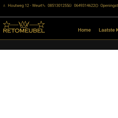
Houtweg 12 - Weurt
0851301255
0649314622
Openingst
Home
Laatste 
Ben je op zoek naar nieuwe meubels? Bij Retomeubel vind je een 
een praktische kast, een stevige tafel of moderne stoelen, wij 
woonruimte eenvoudig compleet maakt met onze veelzijdige col