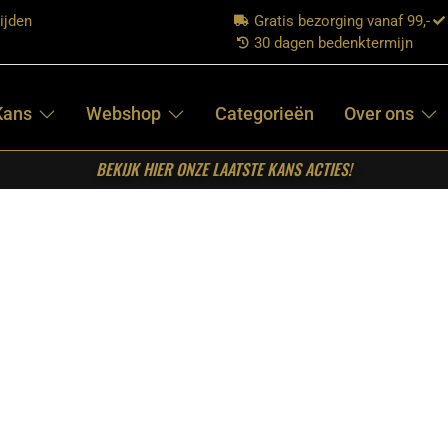
ijden
Gratis bezorging vanaf 99,-
30 dagen bedenktermijn
Kans
Webshop
Categorieën
Over ons
BEKIJK HIER ONZE LAATSTE KANS ACTIES!
Welkom in onze shop!
uitgebreid assortiment stijlvolle en betaalbare meubelstukken die p
bieden meubels van topkwaliteit tegen scherpe prijzen. Bezoek onze 
lectie.
Ons aanbod