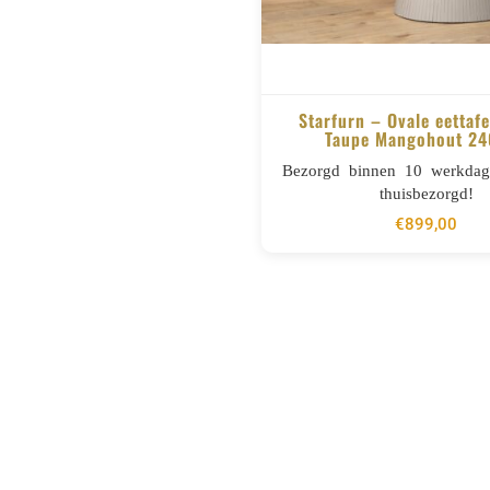
Starfurn – Ovale eettafe
Taupe Mangohout 2
BESTELLEN
Bezorgd binnen 10 werkdage
thuisbezorgd!
€
899,00