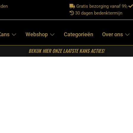
jden
Gratis bezorging vanaf 99,-
30 dagen bedenktermijn
Kans
Webshop
Categorieën
Over ons
BEKIJK HIER ONZE LAATSTE KANS ACTIES!
el Tense Naturel Mangohout 150 cm
STARFURN –
RONDE
EETTAFEL TENSE
NATUREL
MANGOHOUT