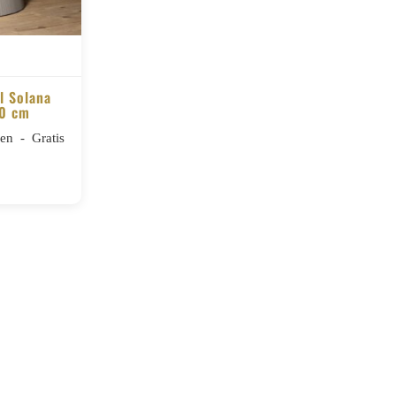
l Solana
40 cm
n - Gratis