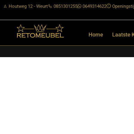
Houtweg 12 - Weurt
0851301255
0649314622
Openingsti
Home
Laatste 
Home
/
Shop
/
Tafels
/
Eetkamertafels
/ Starfurn – Ronde eettaf