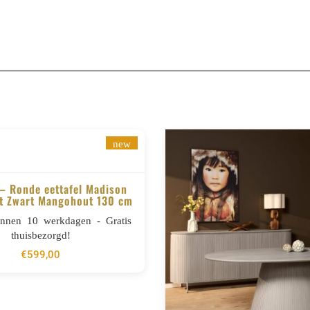
new
 – Ronde eettafel Madison
t Zwart Mangohout 130 cm
BESTELLEN
innen 10 werkdagen - Gratis
thuisbezorgd!
€
599,00