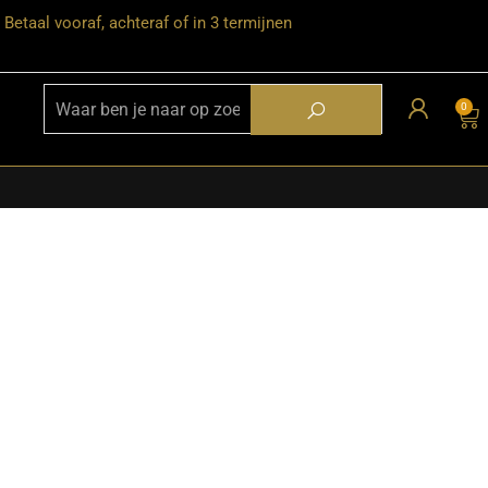
Betaal vooraf, achteraf of in 3 termijnen
0
★ Snelle bezorgservice door heel
Nederland
★ Verzendkosten: €12,95 – gratis
vanaf €99,-
★ Retourneren mogelijk binnen 30
dagen na ontvangst
★ Bezorging uitsluitend tot de
begane grond