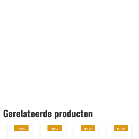
10.000+ volgers
Remco Verhoeven
Gerelateerde producten
new
new
new
new