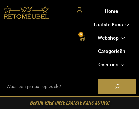
Home
Laatste Kans
0
Webshop
Categorieën
Over ons
BEKIJK HIER ONZE LAATSTE KANS ACTIES!
Home
/
Shop
/
Tafels
/
Eetkamertafels
/ Starfurn –
Rechthoekige eettafel Boaz Zwart Mangohout 200 cm