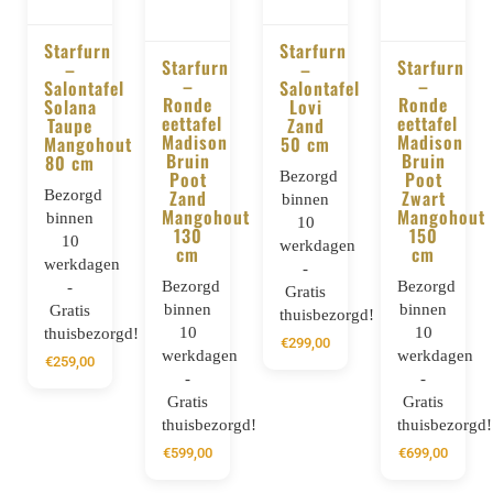
Starfurn
Starfurn
Starfurn
Starfurn
–
–
BESTELLEN
–
BESTELLEN
–
Salontafel
Salontafel
BESTELLEN
BESTELLE
Ronde
Ronde
Solana
Lovi
eettafel
eettafel
Taupe
Zand
Madison
Madison
Mangohout
50 cm
Bruin
Bruin
80 cm
Poot
Bezorgd
Poot
Bezorgd
Zand
Zwart
binnen
Mangohout
Mangohout
binnen
10
130
150
10
werkdagen
cm
cm
werkdagen
-
Bezorgd
Bezorgd
-
Gratis
binnen
binnen
Gratis
thuisbezorgd!
10
10
thuisbezorgd!
€
299,00
werkdagen
werkdagen
€
259,00
-
-
Gratis
Gratis
thuisbezorgd!
thuisbezorgd!
€
599,00
€
699,00