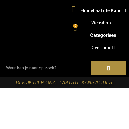
Home
Laatste Kans
Webshop
0
Categorieën
Over ons
BEKIJK HIER ONZE LAATSTE KANS ACTIES!
Home
/
Shop
/
Tafels
/
Eetkamertafels
/ Starfurn –
Rechthoekige eettafel Boaz Naturel Mangohout 200 cm