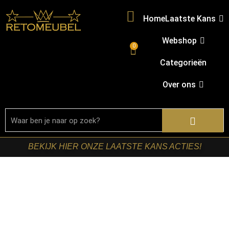
Home
Laatste Kans
Webshop
0
Categorieën
Over ons
BEKIJK HIER ONZE LAATSTE KANS ACTIES!
Home
/
Shop
/
Tafels
/
Eetkamertafels
/ Starfurn – Ovale
eettafel Brandy Zwart Mangohout 300 cm