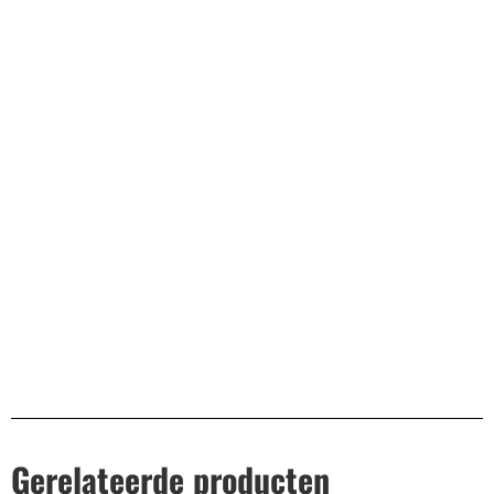
Bekend van TikTok
10.000+ volgers
Remco Verhoeven
Gerelateerde producten