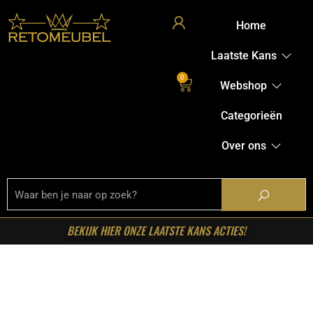
Home
Laatste Kans
0
Webshop
Categorieën
Over ons
BEKIJK HIER ONZE LAATSTE KANS ACTIES!
Home
/
Shop
/
Tafels
/
Eetkamertafels
/ Starfurn – Ovale
eettafel Brandy Naturel Mangohout 160 cm