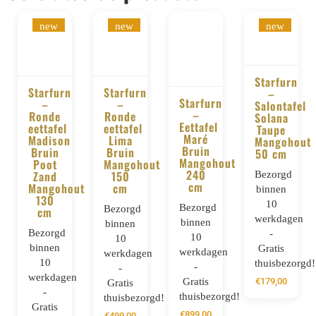
new
new
new
Starfurn
Starfurn
Starfurn
–
Starfurn
–
–
BESTELLE
Salontafel
BESTELLEN
BESTELLEN
–
Ronde
Ronde
Solana
BESTELLEN
Eettafel
eettafel
eettafel
Taupe
Maré
Madison
Lima
Mangohout
Bruin
Bruin
Bruin
50 cm
Mangohout
Poot
Mangohout
240
Zand
150
Bezorgd
cm
Mangohout
cm
binnen
130
10
Bezorgd
Bezorgd
cm
werkdagen
binnen
binnen
Bezorgd
-
10
10
binnen
Gratis
werkdagen
werkdagen
10
thuisbezorgd!
-
-
werkdagen
Gratis
€
179,00
Gratis
-
thuisbezorgd!
thuisbezorgd!
Gratis
€
899,00
€
499,00