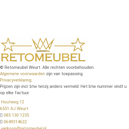
onze collectie altijd aantrekkelijk en actueel. Dankzij
onze gebruiksvriendelijke bestelprocedure en snelle
levering staat je nieuwe meubelstuk binnen de
kortste keren bij jou thuis klaar om van te genieten.
© Retomeubel Weurt. Alle rechten voorbehouden.
Algemene voorwaarden
zijn van toepassing.
Privacyverklaring
.
Prijzen zijn incl. btw tenzij anders vermeld. Het btw nummer vindt u
op elke factuur.
Houtweg 12
6551 AJ Weurt
085 130 1255
0649314622
verkoop@retomeubel.nl