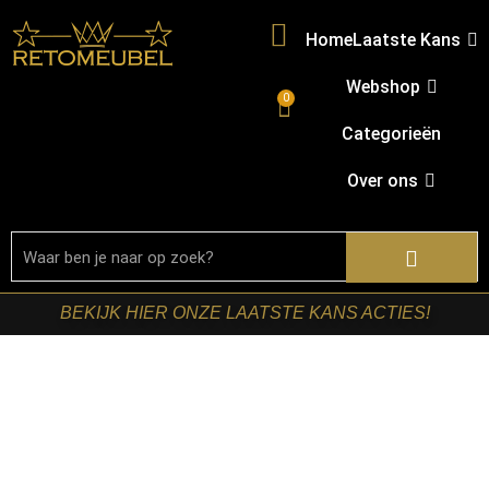
Home
Laatste Kans
Webshop
0
Categorieën
Over ons
BEKIJK HIER ONZE LAATSTE KANS ACTIES!
Welkom in onze shop!
Ben je op zoek naar nieuwe meubels? Bij
Retomeubel vind je een uitgebreid assortiment