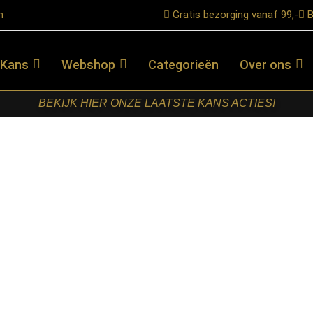
n
Gratis bezorging vanaf 99,-
B
 Kans
Webshop
Categorieën
Over ons
BEKIJK HIER ONZE LAATSTE KANS ACTIES!
 Tafelpoot Dubbel – Zwart – Metaal – 72 cm
LABEL51-
EETKAMERTAFEL
TAFELPOOT
DUBBEL –
ZWART –
METAAL – 72