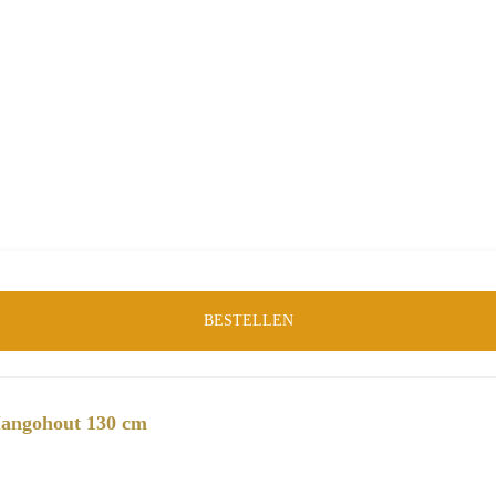
Eetkamertafels
,
Tafels
Merk:
LABEL51
Product-ID:
45161
BESTELLEN
Mangohout 130 cm