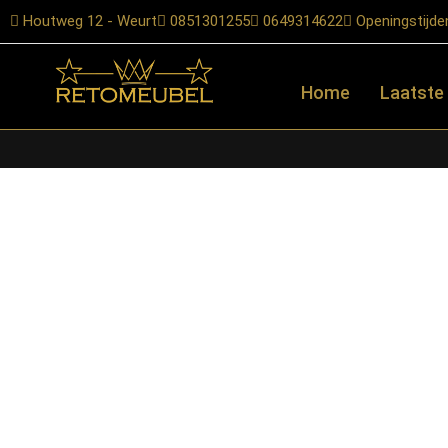
Houtweg 12 - Weurt
0851301255
0649314622
Openingstijde
Home
Laatste
Home
/
Shop
/
Tafels
/
Eetkamertafels
/ LABEL51- Eetkamertafel