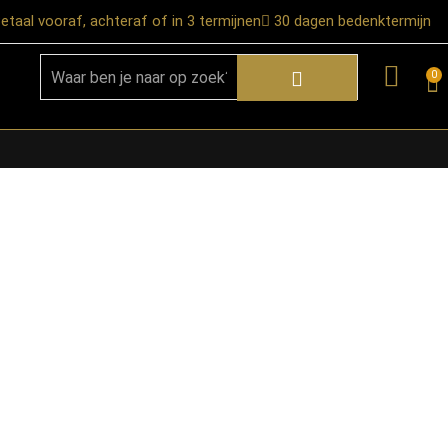
etaal vooraf, achteraf of in 3 termijnen
30 dagen bedenktermijn
0
★ Snelle bezorgservice door heel
Nederland
★ Verzendkosten: €12,95 – gratis
vanaf €99,-
★ Retourneren mogelijk binnen 30
dagen na ontvangst
★ Bezorging uitsluitend tot de
begane grond
★ Afhalen mogelijk in onze