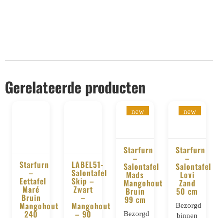
Gerelateerde producten
new
new
Starfurn
Starfurn
–
–
Starfurn
LABEL51-
BESTELLEN
BESTELLE
Salontafel
Salontafel
–
Salontafel
Mads
Lovi
BESTELLEN
BESTELLEN
Eettafel
Skip –
Mangohout
Zand
Maré
Zwart
Bruin
50 cm
Bruin
–
99 cm
Mangohout
Mangohout
Bezorgd
240
– 90
Bezorgd
binnen