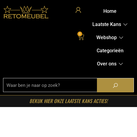
Home
Laatste Kans
0
Webshop
Categorieën
Over ons
BEKIJK HIER ONZE LAATSTE KANS ACTIES!
Home
/
Shop
/
Tafels
/
Eetkamertafels
/ LABEL51-
Eetkamertafel Fly – Espresso – Mangohout – 200 cm –
Organisch