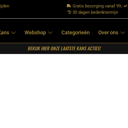
ijden
Gratis bezorging vanaf 99,-
30 dagen bedenktermijn
Kans
Webshop
Categorieën
Over ons
BEKIJK HIER ONZE LAATSTE KANS ACTIES!
l Blake – Nature Smooth – Mangohout – 130 cm – Rond
LABEL51-
EETKAMERTAFEL
BLAKE –
NATURE
SMOOTH –
MANGOHOUT –