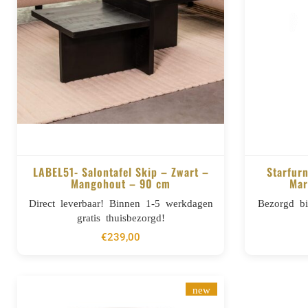
LABEL51- Salontafel Skip – Zwart –
Starfurn
Mangohout – 90 cm
Mar
BESTELLEN
Direct leverbaar! Binnen 1-5 werkdagen
Bezorgd b
gratis thuisbezorgd!
€
239,00
new