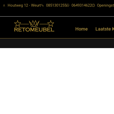
Houtweg 12 - Weurt
0851301255
0649314622
Openingst
Home
Laatste 
Home
/
Shop
/
Tafels
/
Eetkamertafels
/ LABEL51- Eetkamertafe