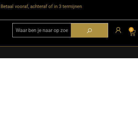
Betaal vooraf, achteraf of in 3 termijnen
0
★ Snelle bezorgservice door heel
Nederland
★ Verzendkosten: €12,95 – gratis
vanaf €99,-
★ Retourneren mogelijk binnen 30
dagen na ontvangst
★ Bezorging uitsluitend tot de
begane grond