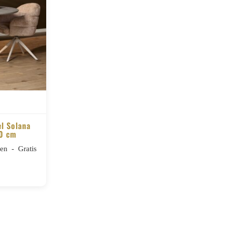
el Solana
0 cm
n - Gratis