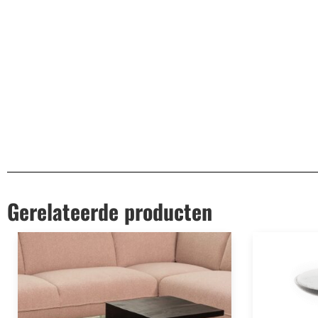
Afmetingen
130 x 130 x 76 cm
Materiaal onderstel
Metaal
EAN
8719323326804
Gerelateerde producten