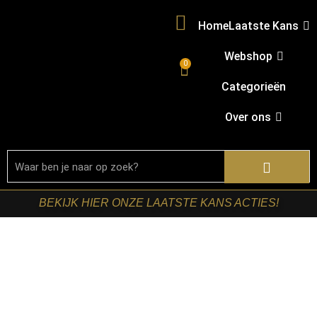
Home
Laatste Kans
Webshop
0
Categorieën
Over ons
BEKIJK HIER ONZE LAATSTE KANS ACTIES!
Home
/
Shop
/
Tafels
/
Bijzettafels
/ Starfurn – Ronde
salontafel Elze Zwart Aluminium 38 cm